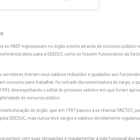
ÃO
os ex-FAEP ingressaram no órgão extinto através de concurso público r
ansferência deles para a SEEDUC como se fossem funcionários da Secr
 servidores tiveram seus salários reduzidos e igualados aos funcionár
am concurso para trabalhar, foi retirado da nomenclatura do cargo, o q
993, desrespeitando o edital do processo seletivo em que foram aprova
itimidade do concurso público.
 reestruturação do órgão, que em 1997 passou a se chamar FAETEC, part
a pela SEEDUC, mas nunca teve cargos e salários devidamente regulari
a cumprir com suas obrigações e regulamentar a vida funcional dos ex