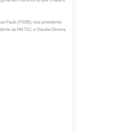
goria são menores do que o salário
is Paulo (PSDB), vice-presidente
dente da FAETEC, e Claudia Oliveira,