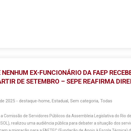
 NENHUM EX-FUNCIONÁRIO DA FAEP RECEB
ARTIR DE SETEMBRO – SEPE REAFIRMA DIR
 de 2025
-
destaque-home
,
Estadual
,
Sem categoria
,
Todas
, a Comissão de Servidores Públicos da Assembleia Legislativa do Rio de
PSOL), realizou uma audiência pública para debater a situação dos serv
ndicam a migração para a FAETEC (Fundação de Apoio à Escola Técnica) 