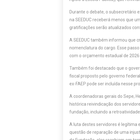
Durante o debate, o subsecretário 
na SEEDUC receberá menos que um s
gratificações serão atualizados co
A SEEDUC também informou que criou
nomenclatura do cargo. Esse passo
com o orçamento estadual de 2026 
Também foi destacado que o govern
fiscal proposto pelo governo feder
ex-FAEP pode ser incluída nesse pr
A coordenadoras gerais do Sepe, He
histórica reivindicação dos servidor
fundação, incluindo a retroativida
A luta destes servidores é legítim
questão de reparação de uma injusti