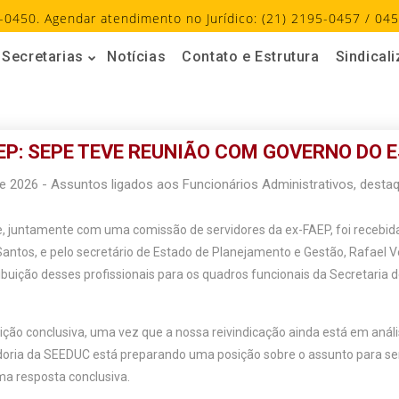
-0450. Agendar atendimento no Jurídico: (21) 2195-0457 / 045
Secretarias
Notícias
Contato e Estrutura
Sindical
EP: SEPE TEVE REUNIÃO COM GOVERNO DO E
de 2026
-
Assuntos ligados aos Funcionários Administrativos
,
desta
pe, juntamente com uma comissão de servidores da ex-FAEP, foi recebid
antos, e pelo secretário de Estado de Planejamento e Gestão, Rafael V
ibuição desses profissionais para os quadros funcionais da Secretaria d
ão conclusiva, uma vez que a nossa reivindicação ainda está em análi
doria da SEEDUC está preparando uma posição sobre o assunto para se
ma resposta conclusiva.