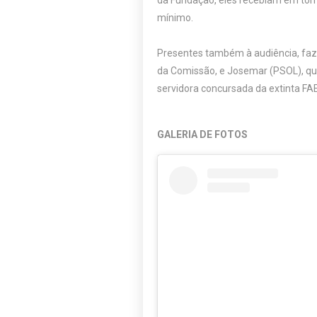
da Fundação, eles recebiam em torn
mínimo.
Presentes também à audiência, faze
da Comissão, e Josemar (PSOL), que 
servidora concursada da extinta FAE
GALERIA DE FOTOS