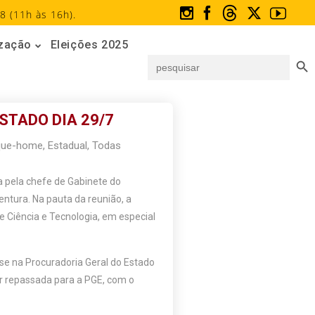
8 (11h às 16h).
ização
Eleições 2025
Search But
Search
for:
STADO DIA 29/7
que-home
,
Estadual
,
Todas
a pela chefe de Gabinete do
entura. Na pauta da reunião, a
e Ciência e Tecnologia, em especial
se na Procuradoria Geral do Estado
r repassada para a PGE, com o