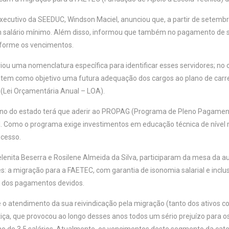
executivo da SEEDUC, Windson Maciel, anunciou que, a partir de setemb
alário mínimo. Além disso, informou que também no pagamento de set
nforme os vencimentos.
 uma nomenclatura específica para identificar esses servidores; no c
 tem como objetivo uma futura adequação dos cargos ao plano de carr
(Lei Orçamentária Anual – LOA).
o do estado terá que aderir ao PROPAG (Programa de Pleno Pagamento
al. Como o programa exige investimentos em educação técnica de nível 
ocesso.
lenita Beserra e Rosilene Almeida da Silva, participaram da mesa da a
es: a migração para a FAETEC, com garantia de isonomia salarial e inclu
de dos pagamentos devidos.
a e o atendimento da sua reivindicação pela migração (tanto dos ativo
ça, que provocou ao longo desses anos todos um sério prejuízo para os