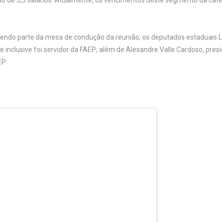
o de 3,5 salários. Atualmente, os vencimentos deste segmento da cate
ndo parte da mesa de condução da reunião, os deputados estaduais Lu
inclusive foi servidor da FAEP; além de Alexandre Valle Cardoso, presi
P.