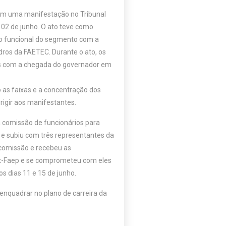
ram uma manifestação no Tribunal
a 02 de junho. O ato teve como
ção funcional do segmento com a
ros da FAETEC. Durante o ato, os
s com a chegada do governador em
o as faixas e a concentração dos
irigir aos manifestantes.
 comissão de funcionários para
 subiu com três representantes da
a comissão e recebeu as
ex-Faep e se comprometeu com eles
os dias 11 e 15 de junho.
enquadrar no plano de carreira da